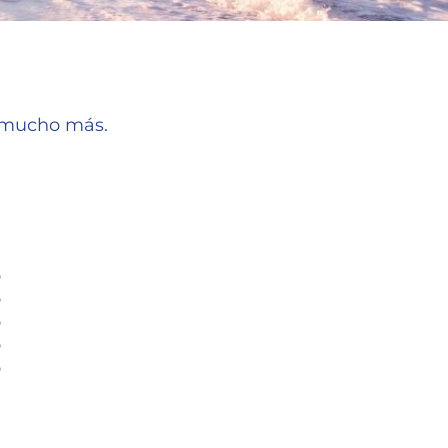
y mucho más.
%
%
%
%
%