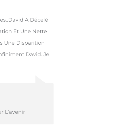
es..david A Décelé
ation Et Une Nette
s Une Disparition
nfiniment David. Je
 L’avenir